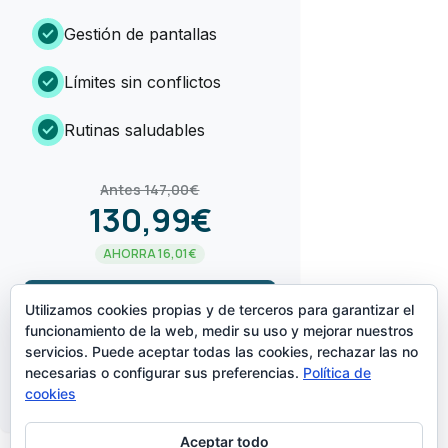
check_circle
Gestión de pantallas
check_circle
Límites sin conflictos
check_circle
Rutinas saludables
Antes 147,00€
130,99€
AHORRA 16,01€
arrow_forward
¡LO QUIERO!
Utilizamos cookies propias y de terceros para garantizar el
funcionamiento de la web, medir su uso y mejorar nuestros
servicios. Puede aceptar todas las cookies, rechazar las no
CREADO POR
necesarias o configurar sus preferencias.
Política de
cookies
Aceptar todo