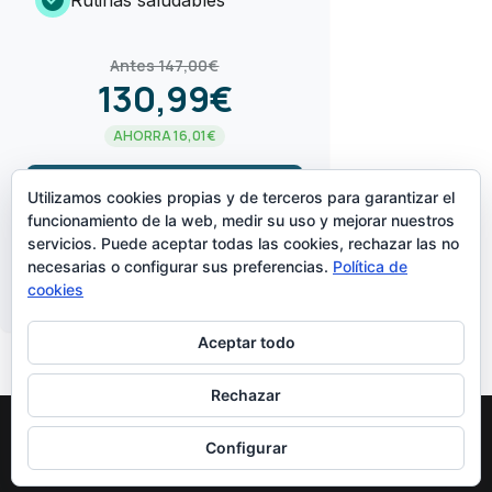
check_circle
Rutinas saludables
Antes 147,00€
130,99€
AHORRA 16,01€
arrow_forward
¡LO QUIERO!
Utilizamos cookies propias y de terceros para garantizar el
funcionamiento de la web, medir su uso y mejorar nuestros
servicios. Puede aceptar todas las cookies, rechazar las no
CREADO POR
necesarias o configurar sus preferencias.
Política de
cookies
Aceptar todo
Rechazar
Configurar
Diseñado Por
Elegant Themes
| Funciona Con
WordPress