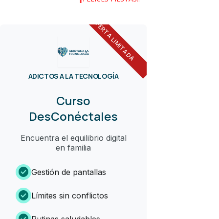
OFERTA LIMITADA
ADICTOS A LA TECNOLOGÍA
Curso
DesConéctales
Encuentra el equilibrio digital
en familia
check_circle
Gestión de pantallas
check_circle
Límites sin conflictos