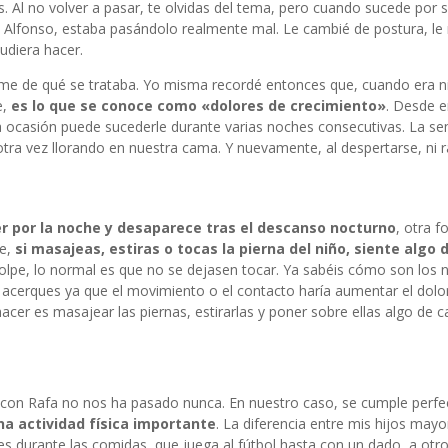
s. Al no volver a pasar, te olvidas del tema, pero cuando sucede por
 Alfonso, estaba pasándolo realmente mal. Le cambié de postura, le 
udiera hacer.
dome de qué se trataba. Yo misma recordé entonces que, cuando era n
e,
es lo que se conoce como «dolores de crecimiento»
. Desde e
a ocasión puede sucederle durante varias noches consecutivas. La s
tra vez llorando en nuestra cama. Y nuevamente, al despertarse, ni r
r por la noche y desaparece tras el descanso nocturno
, otra 
ue,
si masajeas, estiras o tocas la pierna del niño, siente algo d
olpe, lo normal es que no se dejasen tocar. Ya sabéis cómo son los n
 acerques ya que el movimiento o el contacto haría aumentar el dolor.
er es masajear las piernas, estirarlas y poner sobre ellas algo de ca
, con Rafa no nos ha pasado nunca. En nuestro caso, se cumple perf
na actividad física importante
. La diferencia entre mis hijos may
es durante las comidas, que juega al fútbol hasta con un dado, a otro