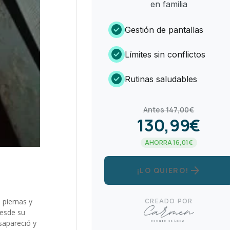
en familia
check_circle
Gestión de pantallas
check_circle
Límites sin conflictos
check_circle
Rutinas saludables
Antes 147,00€
130,99€
AHORRA 16,01€
arrow_forward
¡LO QUIERO!
 piernas y
CREADO POR
desde su
sapareció y