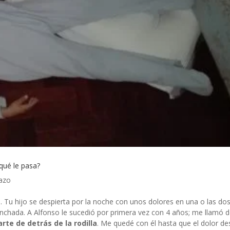
¿qué le pasa?
azo
. Tu hijo se despierta por la noche con unos dolores en una o las dos
inchada. A Alfonso le sucedió por primera vez con 4 años; me llamó 
arte de detrás de la rodilla
. Me quedé con él hasta que el dolor de