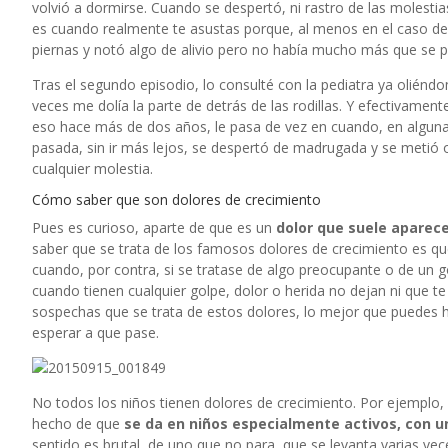
volvió a dormirse. Cuando se despertó, ni rastro de las molestia
es cuando realmente te asustas porque, al menos en el caso de
piernas y notó algo de alivio pero no había mucho más que se p
Tras el segundo episodio, lo consulté con la pediatra ya olién
veces me dolía la parte de detrás de las rodillas. Y efectivament
eso hace más de dos años, le pasa de vez en cuando, en algun
pasada, sin ir más lejos, se despertó de madrugada y se metió o
cualquier molestia.
Cómo saber que son dolores de crecimiento
Pues es curioso, aparte de que es un
dolor que suele aparece
saber que se trata de los famosos dolores de crecimiento es q
cuando, por contra, si se tratase de algo preocupante o de un g
cuando tienen cualquier golpe, dolor o herida no dejan ni que te
sospechas que se trata de estos dolores, lo mejor que puedes hac
esperar a que pase.
No todos los niños tienen dolores de crecimiento. Por ejemplo
hecho de que
se da en niños especialmente activos, con u
sentido es brutal, de uno que no para, que se levanta varias vec