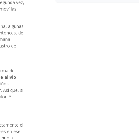
 segunda vez,
moví las
iña, algunas
ntonces, de
emana
astro de
forma de
e alivio
iños:
 Así que, si
lor. Y
ectamente el
ores en ese
 que, si