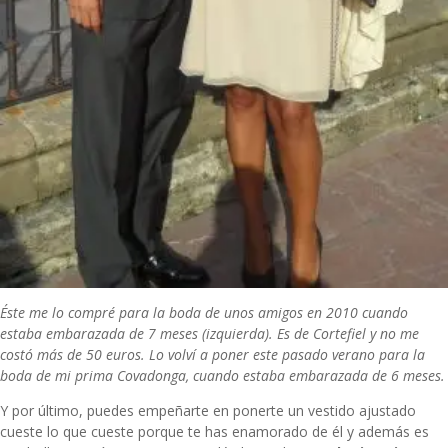
Éste me lo compré para la boda de unos amigos en 2010 cuando
estaba embarazada de 7 meses (izquierda). Es de Cortefiel y no me
costó más de 50 euros. Lo volví a poner este pasado verano para la
boda de mi prima Covadonga, cuando estaba embarazada de 6 meses.
Y por último, puedes empeñarte en ponerte un vestido ajustado
cueste lo que cueste porque te has enamorado de él y además es