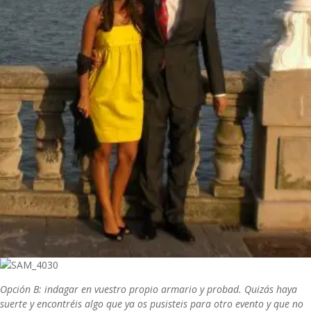
Opción B: indagar en vuestro propio armario y probad. Quizás haya
suerte y encontréis algo que ya os pusisteis para otro evento y que no