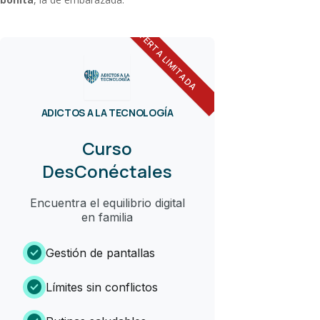
OFERTA LIMITADA
ADICTOS A LA TECNOLOGÍA
Curso
DesConéctales
Encuentra el equilibrio digital
en familia
check_circle
Gestión de pantallas
check_circle
Límites sin conflictos