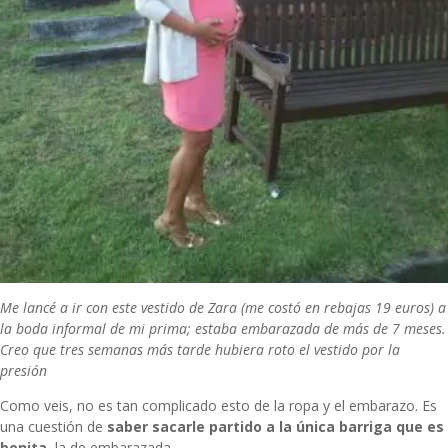
Me lancé a ir con este vestido de Zara (me costó en rebajas 19 euros) a
la boda informal de mi prima; estaba embarazada de más de 7 meses.
Creo que tres semanas más tarde hubiera roto el vestido por la
presión
Como veis, no es tan complicado esto de la ropa y el embarazo. Es
una cuestión de
saber sacarle partido a la única barriga que es
bonita
, la de embarazada.