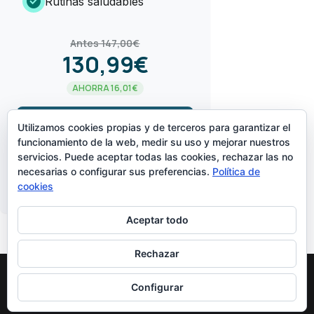
check_circle
Rutinas saludables
Antes 147,00€
130,99€
AHORRA 16,01€
arrow_forward
¡LO QUIERO!
Utilizamos cookies propias y de terceros para garantizar el
funcionamiento de la web, medir su uso y mejorar nuestros
servicios. Puede aceptar todas las cookies, rechazar las no
CREADO POR
necesarias o configurar sus preferencias.
Política de
cookies
Aceptar todo
Rechazar
Configurar
Diseñado Por
Elegant Themes
| Funciona Con
WordPress