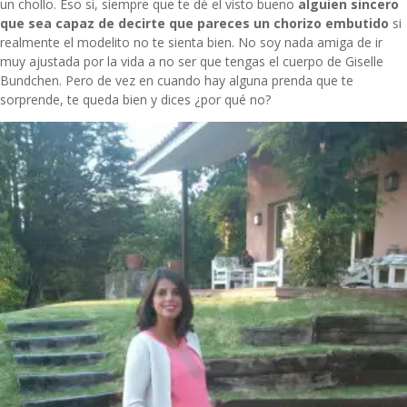
un chollo. Eso sí, siempre que te dé el visto bueno
alguien sincero
que sea capaz de decirte que pareces un chorizo embutido
si
realmente el modelito no te sienta bien. No soy nada amiga de ir
muy ajustada por la vida a no ser que tengas el cuerpo de Giselle
Bundchen. Pero de vez en cuando hay alguna prenda que te
sorprende, te queda bien y dices ¿por qué no?