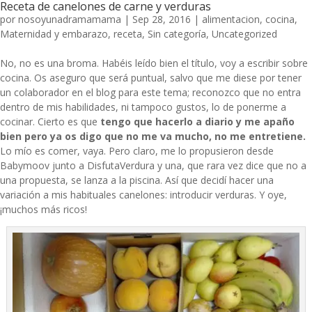
Receta de canelones de carne y verduras
por
nosoyunadramamama
|
Sep 28, 2016
|
alimentacion
,
cocina
,
Maternidad y embarazo
,
receta
,
Sin categoría
,
Uncategorized
No, no es una broma. Habéis leído bien el título, voy a escribir sobre
cocina. Os aseguro que será puntual, salvo que me diese por tener
un colaborador en el blog para este tema; reconozco que no entra
dentro de mis habilidades, ni tampoco gustos, lo de ponerme a
cocinar. Cierto es que
tengo que hacerlo a diario y me apaño
bien pero ya os digo que no me va mucho, no me entretiene.
Lo mío es comer, vaya. Pero claro, me lo propusieron desde
Babymoov junto a
DisfutaVerdura
y una, que rara vez dice que no a
una propuesta, se lanza a la piscina. Así que decidí hacer una
variación a mis habituales canelones: introducir verduras. Y oye,
¡muchos más ricos!