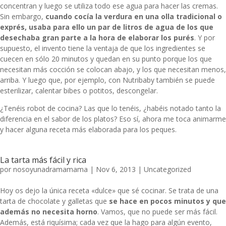
concentran y luego se utiliza todo ese agua para hacer las cremas.
Sin embargo,
cuando cocía la verdura en una olla tradicional o
exprés, usaba para ello un par de litros de agua de los que
desechaba gran parte a la hora de elaborar los purés
. Y por
supuesto, el invento tiene la ventaja de que los ingredientes se
cuecen en sólo 20 minutos y quedan en su punto porque los que
necesitan más cocción se colocan abajo, y los que necesitan menos,
arriba. Y luego que, por ejemplo, con Nutribaby también se puede
esterilizar, calentar bibes o potitos, descongelar.
¿Tenéis robot de cocina? Las que lo tenéis, ¿habéis notado tanto la
diferencia en el sabor de los platos? Eso sí, ahora me toca animarme
y hacer alguna
receta
más elaborada para los peques.
La tarta más fácil y rica
por
nosoyunadramamama
|
Nov 6, 2013
|
Uncategorized
Hoy os dejo la única receta «dulce» que sé cocinar. Se trata de una
tarta de chocolate y galletas que
se hace en pocos minutos y que
además no necesita horno
. Vamos, que no puede ser más fácil.
Además, está riquísima; cada vez que la hago para algún evento,