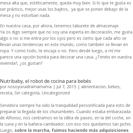
mesa alta que, estéticamente, queda muy bien. Si lo que te gusta es
ser práctico, mejor usas los bajitos, ya que se ponen debajo de la
mesa y no estorban nada.
En nuestra casa, por ahora, tenemos taburete de almacenaje.
Ya os digo siempre que no soy una experta en decoración, me gusta
algo o no si me entra por los ojos pero es cierto que cada año se
llevan unas tendencias
en este mundo, como también se llevan en
ropa. Y como todo, te encaja o no. Pero desde luego, a mí me
parece una opción bonita para decorar una casa. ¿Tenéis en vuestra
vivienda?, ¿os gustan?
Nutribaby, el robot de cocina para bebés
por
nosoyunadramamama
|
Jul 7, 2015
|
alimentacion
,
bebes
,
receta
,
Sin categoría
,
Uncategorized
Servidora siempre ha sido la tranquilidad personificada para esto de
preparar la llegada de los churumbeles. Cuando estaba embarazada
de Alfonso, nos centramos en la sillita de paseo, en la del coche, en
la cuna y en la bañera-cambiador; con eso nos quedamos tan pichis.
Luego,
sobre la marcha, fuimos haciendo más adquisiciones
.