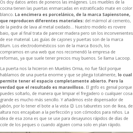
Os doy datos antes de poneros las imágenes. Los muebles de la
cocina tienen las puertas enmarcadas en estratificado mate en color
blanco.
La encimera es porcelánico, de la marca Sapienstone,
que reproducen diferentes materiales:
del mármol al cemento,
de la piedra de lava al metal oxidado… Nuestro modelo es
rovere
baio
, que al final trata de parecer madera pero sin los inconvenientes
de ese material. Las guías de cajones y puertas son de la marca
Blum. Los electrodomésticos son de la marca Bosch, los
compramos en una web que nos recomendó la empresa de
reformas, ya que suele tener precios muy buenos. Se llama
Lacoop
.
La puerta nos la hicieron en
Muebles Ornia
, no fue fácil porque
hablamos de una puerta enorme y que se pliega totalmente,
lo cual
permite tener el espacio completamente abierto. Pero la
verdad que el resultado es maravilloso.
El grifo es genial porque
puedes soltarlo, de manera que limpiar el fregadero o cualquier cosa
grande es mucho más sencillo. Y añadimos este dispensador de
jabón, por lo tener el bote a la vista 😉 Los taburetes son de Ikea, de
altura nos encajaban a la perfección y son cómodos para niños. La
idea de esa zona es que se use para desayunos rápidos de días de
cole de los peques o cuando alguien coma solo en plan rápido.