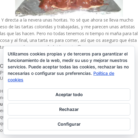
Y directa a la nevera unas horitas. Yo sé que ahora se lleva mucho
eso de las tartas coloridas y trabajadas, y me parecen unas artistas
las que las hacen. Pero no todas tenemos ni tiempo ni maña para tal
cosa y al final, una tarta es para comer, así que os aseguro que ésta
tan casera desaparecerá rápidamente 😉
Utilizamos cookies propias y de terceros para garantizar el
funcionamiento de la web, medir su uso y mejorar nuestros
Otra receta divertida
servicios. Puede aceptar todas las cookies, rechazar las no
por
nosoyunadramamama
|
Ago 27, 2013
|
Sin categoría
,
necesarias o configurar sus preferencias.
Política de
Uncategorized
cookies
Hoy os pongo una receta (gracias a Jennifer Liébana y su
blog
) bien
Aceptar todo
rica y que no pasará desapercibida para los peques.
Se trata de
una forma distinta de comer salchichas
, un plato que les
Rechazar
encanta. Son una especie de mini-pizzas con forma de margaritas
que llamarán la atención de vuestros niños. Los únicos ingredientes
que necesitáis son tres
salchichas, un
huevo cocido, queso rallado,
Configurar
o
régano y m
asa de pan (para hacer tres «margaritas»)