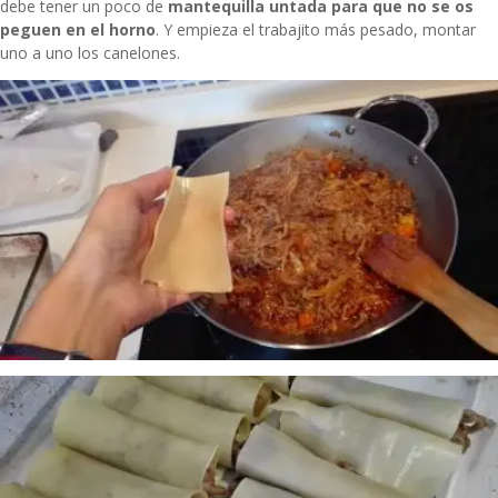
debe tener un poco de
mantequilla untada para que no se os
peguen en el horno
. Y empieza el trabajito más pesado, montar
uno a uno los canelones.