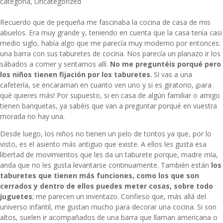
categoría
,
Uncategorized
Recuerdo que de pequeña me fascinaba la cocina de casa de mis
abuelos. Era muy grande y, teniendo en cuenta que la casa tenía casi
medio siglo, había algo que me parecía muy moderno por entonces:
una barra con sus
taburetes de cocina
. Nos parecía un planazo ir los
sábados a comer y sentarnos allí.
No me preguntéis porqué pero
los niños tienen fijación por los taburetes
. Si vas a una
cafetería, se encaraman en cuanto ven uno y si es giratorio, ¡para
qué quieres más! Por supuesto, si en casa de algún familiar o amigo
tienen banquetas, ya sabéis que van a preguntar porqué en vuestra
morada no hay una.
Desde luego, los niños no tienen un pelo de tontos ya que, por lo
visto, es
el asiento más antiguo que existe
. A ellos les gusta esa
libertad de movimientos que les da un taburete porque, madre mía,
anda que no les gusta levantarse continuamente. También están
los
taburetes que tienen más funciones, como los que son
cerrados y dentro de ellos puedes meter cosas, sobre todo
juguetes
; me parecen un inventazo. Confieso que, más allá del
universo infantil, me gustan mucho para decorar una cocina. Si son
altos, suelen ir acompañados de una barra que llaman americana o