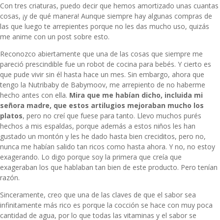
Con tres criaturas, puedo decir que hemos amortizado unas cuantas
cosas, ¡y de qué manera! Aunque siempre hay algunas compras de
las que luego te arrepientes porque no les das mucho uso, quizás
me anime con un post sobre esto.
Reconozco abiertamente que una de las cosas que siempre me
pareció prescindible fue un robot de cocina para bebés. Y cierto es
que pude vivir sin él hasta hace un mes. Sin embargo, ahora que
tengo la
Nutribaby de Babymoov
, me arrepiento de no haberme
hecho antes con ella.
Mira que me habían dicho, incluida mi
señora madre, que estos artilugios mejoraban mucho los
platos
, pero no creí que fuese para tanto. Llevo muchos purés
hechos a mis espaldas, porque además a estos niños les han
gustado un montón y les he dado hasta bien creciditos, pero no,
nunca me habían salido tan ricos como hasta ahora. Y no, no estoy
exagerando. Lo digo porque soy la primera que creía que
exageraban los que hablaban tan bien de este producto. Pero tenían
razón.
Sinceramente, creo que una de las claves de que el sabor sea
infinitamente más rico es porque la cocción se hace con muy poca
cantidad de agua, por lo que todas las vitaminas y el sabor se