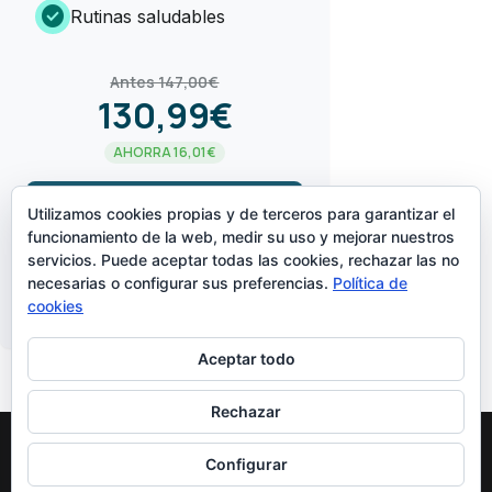
check_circle
Rutinas saludables
Antes 147,00€
130,99€
AHORRA 16,01€
arrow_forward
¡LO QUIERO!
Utilizamos cookies propias y de terceros para garantizar el
funcionamiento de la web, medir su uso y mejorar nuestros
servicios. Puede aceptar todas las cookies, rechazar las no
CREADO POR
necesarias o configurar sus preferencias.
Política de
cookies
Aceptar todo
Rechazar
Configurar
Diseñado Por
Elegant Themes
| Funciona Con
WordPress