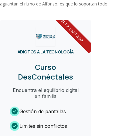
aguantan el ritmo de Alfonso, es que lo soportan todo.
OFERTA LIMITADA
ADICTOS A LA TECNOLOGÍA
Curso
DesConéctales
Encuentra el equilibrio digital
en familia
check_circle
Gestión de pantallas
check_circle
Límites sin conflictos