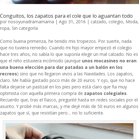
Conguitos, los zapatos para el cole que lo aguantan todo
por
nosoyunadramamama
|
Ago 31, 2016
|
calzado
,
colegio
,
Moda
,
ropa
,
Sin categoría
Como buena primeriza, he tenido mis tropiezos. Por suerte, nada
que no tuviera remedio. Cuando mi hijo mayor empezó el colegio
hace tres años, no sabía lo que suponía elegir un mal calzado. No es
que el niño estuviera incómodo (aunque
unos mocasines no eran
una buena elección para dar patadas a un balón en los
recreos
) sino que no llegaron vivos a las Navidades. Los zapatos,
claro. Me había gastado poco más de 20 euros. Y ojo, que no hace
falta dejarse un pastizal en los pies pero está claro que fui muy
optimista con aquella primera compra de
zapatos colegiales
.
Recuerdo que, tras el fiasco, pregunté hasta en redes sociales por el
asunto. Y probé más marcas, y me dejé más de 50 euros en algunos
zapatos que sí, que resistían pero… no lo suficiente.