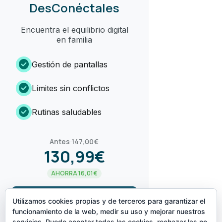
DesConéctales
Encuentra el equilibrio digital
en familia
check_circle
Gestión de pantallas
check_circle
Límites sin conflictos
check_circle
Rutinas saludables
Antes 147,00€
130,99€
AHORRA 16,01€
arrow_forward
¡LO QUIERO!
Utilizamos cookies propias y de terceros para garantizar el
funcionamiento de la web, medir su uso y mejorar nuestros
servicios. Puede aceptar todas las cookies, rechazar las no