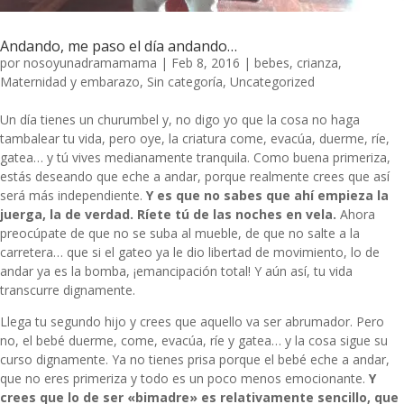
Andando, me paso el día andando…
por
nosoyunadramamama
|
Feb 8, 2016
|
bebes
,
crianza
,
Maternidad y embarazo
,
Sin categoría
,
Uncategorized
Un día tienes un churumbel y, no digo yo que la cosa no haga
tambalear tu vida, pero oye, la criatura come, evacúa, duerme, ríe,
gatea… y tú vives medianamente tranquila. Como buena primeriza,
estás deseando que eche a andar, porque realmente crees que así
será más independiente.
Y es que no sabes que ahí empieza la
juerga, la de verdad. Ríete tú de las noches en vela.
Ahora
preocúpate de que no se suba al mueble, de que no salte a la
carretera… que si el gateo ya le dio libertad de movimiento, lo de
andar ya es la bomba, ¡emancipación total! Y aún así, tu vida
transcurre dignamente.
Llega tu segundo hijo y crees que aquello va ser abrumador. Pero
no, el bebé duerme, come, evacúa, ríe y gatea… y la cosa sigue su
curso dignamente. Ya no tienes prisa porque el bebé eche a andar,
que no eres primeriza y todo es un poco menos emocionante.
Y
crees que lo de ser «bimadre» es relativamente sencillo, que