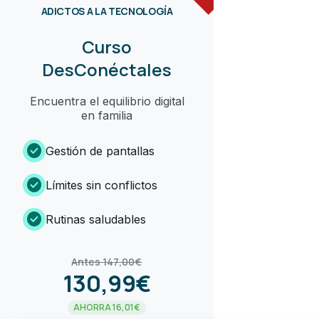
ADICTOS A LA TECNOLOGÍA
Curso
DesConéctales
Encuentra el equilibrio digital
en familia
check_circle
Gestión de pantallas
check_circle
Límites sin conflictos
check_circle
Rutinas saludables
Antes 147,00€
130,99€
AHORRA 16,01€