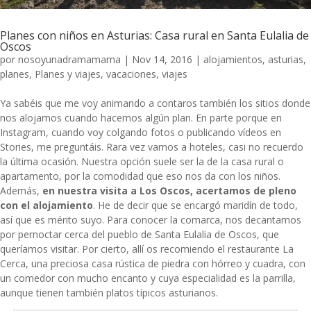
Planes con niños en Asturias: Casa rural en Santa Eulalia de
Oscos
por
nosoyunadramamama
|
Nov 14, 2016
|
alojamientos
,
asturias
,
planes
,
Planes y viajes
,
vacaciones
,
viajes
Ya sabéis que me voy animando a contaros también los sitios donde
nos alojamos cuando hacemos algún plan. En parte porque en
Instagram, cuando voy colgando fotos o publicando vídeos en
Stories, me preguntáis. Rara vez vamos a hoteles, casi no recuerdo
la última ocasión. Nuestra opción suele ser la de la casa rural o
apartamento, por la comodidad que eso nos da con los niños.
Además,
en nuestra visita a Los Oscos, acertamos de pleno
con el alojamiento
. He de decir que se encargó maridín de todo,
así que es mérito suyo. Para conocer la comarca, nos decantamos
por pernoctar cerca del pueblo de Santa Eulalia de Oscos, que
queríamos visitar. Por cierto, allí os recomiendo el restaurante La
Cerca, una preciosa casa rústica de piedra con hórreo y cuadra, con
un comedor con mucho encanto y cuya especialidad es la parrilla,
aunque tienen también platos típicos asturianos.