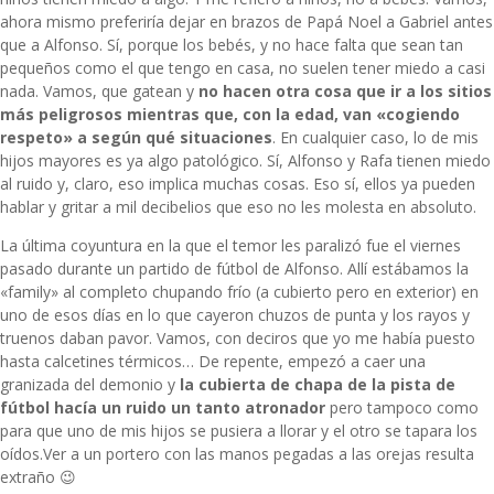
ahora mismo preferiría dejar en brazos de Papá Noel a Gabriel antes
que a Alfonso. Sí, porque los bebés, y no hace falta que sean tan
pequeños como el que tengo en casa, no suelen tener miedo a casi
nada. Vamos, que gatean y
no hacen otra cosa que ir a los sitios
más peligrosos mientras que, con la edad, van «cogiendo
respeto» a según qué situaciones
. En cualquier caso, lo de mis
hijos mayores es ya algo patológico. Sí, Alfonso y Rafa tienen miedo
al ruido y, claro, eso implica muchas cosas. Eso sí, ellos ya pueden
hablar y gritar a mil decibelios que eso no les molesta en absoluto.
La última coyuntura en la que el temor les paralizó fue el viernes
pasado durante un partido de fútbol de Alfonso. Allí estábamos la
«family» al completo chupando frío (a cubierto pero en exterior) en
uno de esos días en lo que cayeron chuzos de punta y los rayos y
truenos daban pavor. Vamos, con deciros que yo me había puesto
hasta calcetines térmicos… De repente, empezó a caer una
granizada del demonio y
la cubierta de chapa de la pista de
fútbol hacía un ruido un tanto atronador
pero tampoco como
para que uno de mis hijos se pusiera a llorar y el otro se tapara los
oídos.Ver a un portero con las manos pegadas a las orejas resulta
extraño 😉