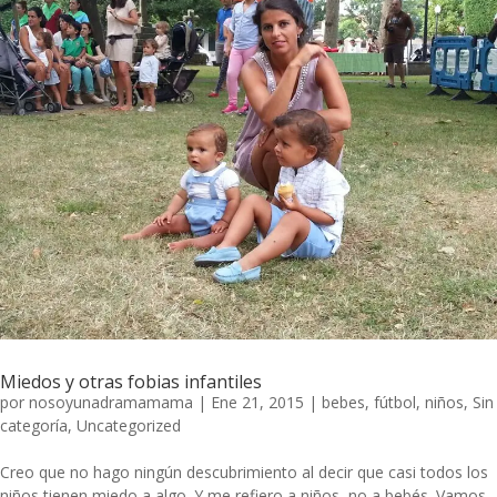
Miedos y otras fobias infantiles
por
nosoyunadramamama
|
Ene 21, 2015
|
bebes
,
fútbol
,
niños
,
Sin
categoría
,
Uncategorized
Creo que no hago ningún descubrimiento al decir que casi todos los
niños tienen miedo a algo. Y me refiero a niños, no a bebés. Vamos,