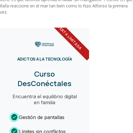
Rafa reaccione en el mar tan bien como lo hizo Alfonso la primera
vez.
OFERTA LIMITADA
ADICTOS A LA TECNOLOGÍA
Curso
DesConéctales
Encuentra el equilibrio digital
en familia
check_circle
Gestión de pantallas
check_circle
Límites sin conflictos