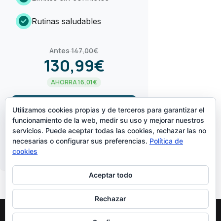
check_circle
Rutinas saludables
Antes 147,00€
130,99€
AHORRA 16,01€
arrow_forward
¡LO QUIERO!
Utilizamos cookies propias y de terceros para garantizar el
funcionamiento de la web, medir su uso y mejorar nuestros
servicios. Puede aceptar todas las cookies, rechazar las no
CREADO POR
necesarias o configurar sus preferencias.
Política de
cookies
Aceptar todo
Rechazar