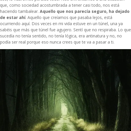
que, como sociedad acostumbrada a tener casi todo, nos está
haciendo tambalear.
Aquello que nos parecía seguro, ha dejado
de estar ahí
. Aquello que creíamos que pasaba lejos, está
ocurriendo aquí. Dos veces en mi vida estuve en un túnel, una ya
sabéis que más que túnel fue agujero. Sentí que no respiraba. Lo que
sucedía no tenía sentido, no tenía lógica, era antinatura y no, no
podía ser real porque eso nunca crees que te va a pasar a ti.