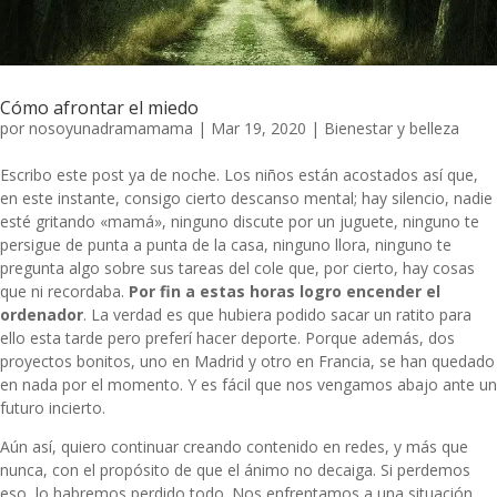
Cómo afrontar el miedo
por
nosoyunadramamama
|
Mar 19, 2020
|
Bienestar y belleza
Escribo este post ya de noche. Los niños están acostados así que,
en este instante, consigo cierto descanso mental; hay silencio, nadie
esté gritando «mamá», ninguno discute por un juguete, ninguno te
persigue de punta a punta de la casa, ninguno llora, ninguno te
pregunta algo sobre sus tareas del cole que, por cierto, hay cosas
que ni recordaba.
Por fin a estas horas logro encender el
ordenador
. La verdad es que hubiera podido sacar un ratito para
ello esta tarde pero preferí hacer deporte. Porque además, dos
proyectos bonitos, uno en Madrid y otro en Francia, se han quedado
en nada por el momento. Y es fácil que nos vengamos abajo ante un
futuro incierto.
Aún así, quiero continuar creando contenido en redes, y más que
nunca, con el propósito de que el ánimo no decaiga. Si perdemos
eso, lo habremos perdido todo. Nos enfrentamos a una situación