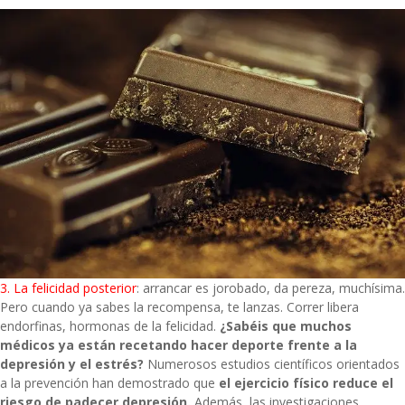
3. La felicidad posterior
: arrancar es jorobado, da pereza, muchísima.
Pero cuando ya sabes la recompensa, te lanzas. Correr libera
endorfinas, hormonas de la felicidad.
¿Sabéis que muchos
médicos ya están recetando hacer deporte frente a la
depresión y el estrés?
Numerosos estudios científicos orientados
a la prevención han demostrado que
el ejercicio físico reduce el
riesgo de padecer depresión
.
Además, las investigaciones