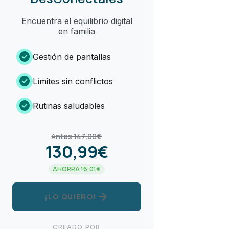
Encuentra el equilibrio digital
en familia
check_circle
Gestión de pantallas
check_circle
Límites sin conflictos
check_circle
Rutinas saludables
Antes 147,00€
130,99€
AHORRA 16,01€
arrow_forward
¡LO QUIERO!
CREADO POR