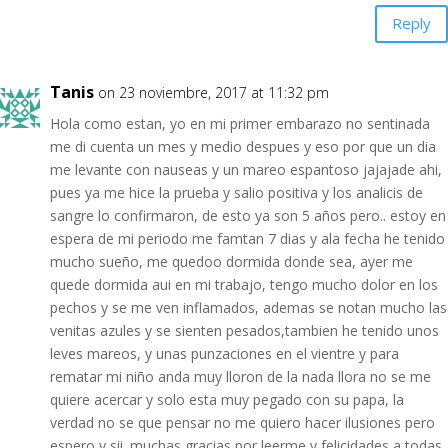
Reply
Tanis
on 23 noviembre, 2017 at 11:32 pm
Hola como estan, yo en mi primer embarazo no sentinada
me di cuenta un mes y medio despues y eso por que un dia
me levante con nauseas y un mareo espantoso jajajade ahi,
pues ya me hice la prueba y salio positiva y los analicis de
sangre lo confirmaron, de esto ya son 5 años pero.. estoy en
espera de mi periodo me famtan 7 dias y ala fecha he tenido
mucho sueño, me quedoo dormida donde sea, ayer me
quede dormida aui en mi trabajo, tengo mucho dolor en los
pechos y se me ven inflamados, ademas se notan mucho las
venitas azules y se sienten pesados,tambien he tenido unos
leves mareos, y unas punzaciones en el vientre y para
rematar mi niño anda muy lloron de la nada llora no se me
quiere acercar y solo esta muy pegado con su papa, la
verdad no se que pensar no me quiero hacer ilusiones pero
espero y sii. muchas gracias por leerme y felicidades a todas.