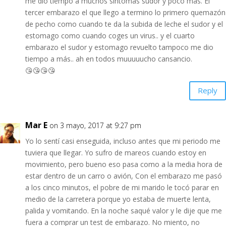
me dio tiempo a muchos síntomas sudor y poco más. El
tercer embarazo el que llego a termino lo primero quemazón
de pecho como cuando te da la subida de leche el sudor y el
estomago como cuando coges un virus.. y el cuarto
embarazo el sudor y estomago revuelto tampoco me dio
tiempo a más.. ah en todos muuuuucho cansancio.
😘😘😘😘
Reply
Mar E
on 3 mayo, 2017 at 9:27 pm
Yo lo sentí casi enseguida, incluso antes que mi periodo me
tuviera que llegar. Yo sufro de mareos cuando estoy en
movimiento, pero bueno eso pasa como a la media hora de
estar dentro de un carro o avión, Con el embarazo me pasó
a los cinco minutos, el pobre de mi marido le tocó parar en
medio de la carretera porque yo estaba de muerte lenta,
palida y vomitando. En la noche saqué valor y le dije que me
fuera a comprar un test de embarazo. No miento, no