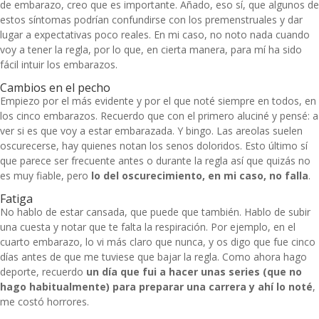
de embarazo, creo que es importante. Añado, eso sí, que algunos de
estos síntomas podrían confundirse con los premenstruales y dar
lugar a expectativas poco reales. En mi caso, no noto nada cuando
voy a tener la regla, por lo que, en cierta manera, para mí ha sido
fácil intuir los embarazos.
Cambios en el pecho
Empiezo por el más evidente y por el que noté siempre en todos, en
los cinco embarazos. Recuerdo que con el primero aluciné y pensé: a
ver si es que voy a estar embarazada. Y bingo. Las areolas suelen
oscurecerse, hay quienes notan los senos doloridos. Esto último sí
que parece ser frecuente antes o durante la regla así que quizás no
es muy fiable, pero
lo del oscurecimiento, en mi caso, no falla
.
Fatiga
No hablo de estar cansada, que puede que también. Hablo de subir
una cuesta y notar que te falta la respiración. Por ejemplo, en el
cuarto embarazo, lo vi más claro que nunca, y os digo que fue cinco
días antes de que me tuviese que bajar la regla. Como ahora hago
deporte, recuerdo
un día que fui a hacer unas series (que no
hago habitualmente) para preparar una carrera y ahí lo noté
,
me costó horrores.