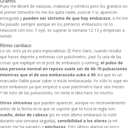
Granos
Pues me libraré de naúseas, malestar y vómitos pero los granitos en
el primer trimestre no me los quita nadie, ¡nunca! Y sí, aparecen
enseguida y
pueden ser síntoma de que hay embarazo
, a mí me
ha pasado siempre aunque en los primeros embarazos no lo
relacioné con eso. Y oye, es superar la semana 12-13 y empiezan a
remitir.
Ritmo cardíaco
Lo sé, esto ya es para especialistas 😉 Pero claro, cuando resulta
que haces deporte y entrenas con pulsómetro, ¡zas! Es una de las
cosas que expliqué en el post de
embarazo y running
,
el pulso de
una persona normal en reposo suele ser de 60-70 pulsaciones
mientras que el de una embarazada sube a 90
. Así que es un
marcador fiable pasar saber si estás embarazada. Yo sólo lo supe en
este embarazo ya que empecé a usar pulsómetro hace seis meses.
Y de esto de las pulsaciones, no tenía ni idea hace no mucho.
Otros síntomas
que pueden aparecer, aunque no necesariamente
antes de la fecha en la que se supone que te toca la regla son:
sueño, dolor de cabeza
(yo en este último embarazo lo noté
durante una semana seguida),
sensibilidad a los olores
(a mí
jamás me ha pasado) y
pinchazos
. Esto último alarma un poco