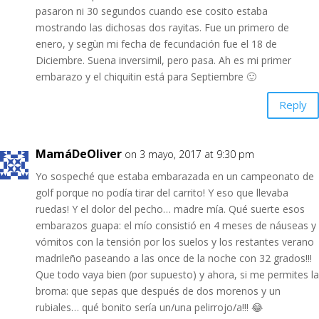
pasaron ni 30 segundos cuando ese cosito estaba
mostrando las dichosas dos rayitas. Fue un primero de
enero, y segùn mi fecha de fecundación fue el 18 de
Diciembre. Suena inversimil, pero pasa. Ah es mi primer
embarazo y el chiquitin está para Septiembre 🙂
Reply
MamáDeOliver
on 3 mayo, 2017 at 9:30 pm
Yo sospeché que estaba embarazada en un campeonato de
golf porque no podía tirar del carrito! Y eso que llevaba
ruedas! Y el dolor del pecho… madre mía. Qué suerte esos
embarazos guapa: el mío consistió en 4 meses de náuseas y
vómitos con la tensión por los suelos y los restantes verano
madrileño paseando a las once de la noche con 32 grados!!!
Que todo vaya bien (por supuesto) y ahora, si me permites la
broma: que sepas que después de dos morenos y un
rubiales… qué bonito sería un/una pelirrojo/a!!! 😂