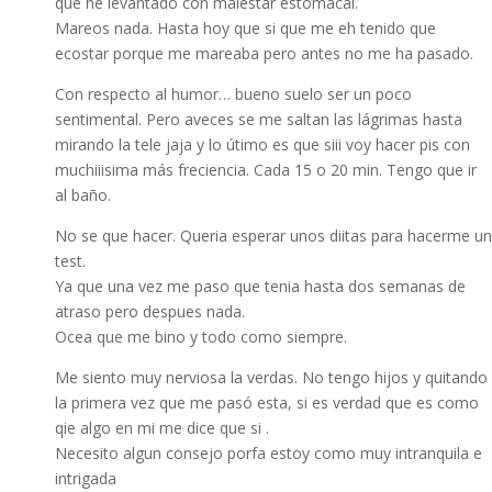
que he levantado con malestar estomacal.
Mareos nada. Hasta hoy que si que me eh tenido que
ecostar porque me mareaba pero antes no me ha pasado.
Con respecto al humor… bueno suelo ser un poco
sentimental. Pero aveces se me saltan las lágrimas hasta
mirando la tele jaja y lo útimo es que siii voy hacer pis con
muchiiisima más freciencia. Cada 15 o 20 min. Tengo que ir
al baño.
No se que hacer. Queria esperar unos diitas para hacerme un
test.
Ya que una vez me paso que tenia hasta dos semanas de
atraso pero despues nada.
Ocea que me bino y todo como siempre.
Me siento muy nerviosa la verdas. No tengo hijos y quitando
la primera vez que me pasó esta, si es verdad que es como
qie algo en mi me dice que si .
Necesito algun consejo porfa estoy como muy intranquila e
intrigada