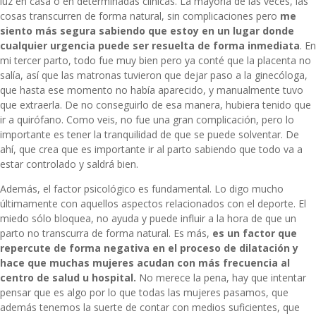
luz en casa o en determinadas clínicas. La mayoría de las veces, las
cosas transcurren de forma natural, sin complicaciones pero
me
siento más segura sabiendo que estoy en un lugar donde
cualquier urgencia puede ser resuelta de forma inmediata
. En
mi tercer parto, todo fue muy bien pero ya conté que la placenta no
salía, así que las matronas tuvieron que dejar paso a la ginecóloga,
que hasta ese momento no había aparecido, y manualmente tuvo
que extraerla. De no conseguirlo de esa manera, hubiera tenido que
ir a quirófano. Como veis, no fue una gran complicación, pero lo
importante es tener la tranquilidad de que se puede solventar. De
ahí, que crea que es importante ir al parto sabiendo que todo va a
estar controlado y saldrá bien.
Además, el factor psicológico es fundamental. Lo digo mucho
últimamente con aquellos aspectos relacionados con el deporte. El
miedo sólo bloquea, no ayuda y puede influir a la hora de que un
parto no transcurra de forma natural. Es más,
es un factor que
repercute de forma negativa en el proceso de dilatación y
hace que muchas mujeres acudan con más frecuencia al
centro de salud u hospital.
No merece la pena, hay que intentar
pensar que es algo por lo que todas las mujeres pasamos, que
además tenemos la suerte de contar con medios suficientes, que