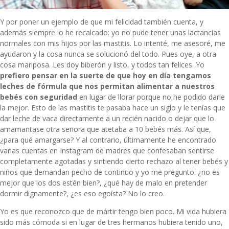
Y por poner un ejemplo de que mi felicidad también cuenta, y
además siempre lo he recalcado: yo no pude tener unas lactancias
normales con mis hijos por las mastitis. Lo intenté, me asesoré, me
ayudaron y la cosa nunca se solucionó del todo. Pues oye, a otra
cosa mariposa. Les doy biberón y listo, y todos tan felices. Yo
prefiero pensar en la suerte de que hoy en día tengamos
leches de fórmula que nos permitan alimentar a nuestros
bebés con seguridad
en lugar de llorar porque no he podido darle
la mejor. Esto de las mastitis te pasaba hace un siglo y le tenías que
dar leche de vaca directamente a un recién nacido o dejar que lo
amamantase otra señora que atetaba a 10 bebés más. Así que,
¿para qué amargarse? Y al contrario, últimamente he encontrado
varias cuentas en Instagram de madres que confesaban sentirse
completamente agotadas y sintiendo cierto rechazo al tener bebés y
niños que demandan pecho de continuo y yo me pregunto: ¿no es
mejor que los dos estén bien?, ¿qué hay de malo en pretender
dormir dignamente?, ¿es eso egoísta? No lo creo.
Yo es que reconozco que de mártir tengo bien poco. Mi vida hubiera
sido más cómoda si en lugar de tres hermanos hubiera tenido uno,