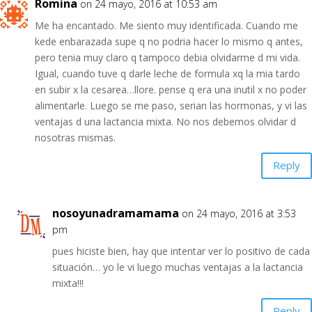
Romina
on 24 mayo, 2016 at 10:53 am
Me ha encantado. Me siento muy identificada. Cuando me
kede enbarazada supe q no podria hacer lo mismo q antes,
pero tenia muy claro q tampoco debia olvidarme d mi vida.
Igual, cuando tuve q darle leche de formula xq la mia tardo
en subir x la cesarea…llore. pense q era una inutil x no poder
alimentarle. Luego se me paso, serian las hormonas, y vi las
ventajas d una lactancia mixta. No nos debemos olvidar d
nosotras mismas.
Reply
nosoyunadramamama
on 24 mayo, 2016 at 3:53
pm
pues hiciste bien, hay que intentar ver lo positivo de cada
situación… yo le vi luego muchas ventajas a la lactancia
mixta!!!
Reply