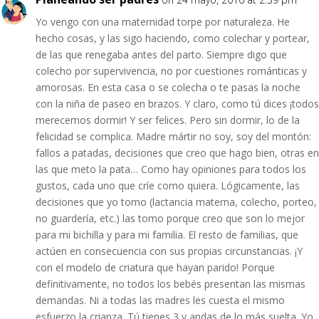
Yo vengo con una maternidad torpe por naturaleza. He
hecho cosas, y las sigo haciendo, como colechar y portear,
de las que renegaba antes del parto. Siempre digo que
colecho por supervivencia, no por cuestiones románticas y
amorosas. En esta casa o se colecha o te pasas la noche
con la niña de paseo en brazos. Y claro, como tú dices ¡todos
merecemos dormir! Y ser felices. Pero sin dormir, lo de la
felicidad se complica. Madre mártir no soy, soy del montón:
fallos a patadas, decisiones que creo que hago bien, otras en
las que meto la pata… Como hay opiniones para todos los
gustos, cada uno que críe como quiera. Lógicamente, las
decisiones que yo tomo (lactancia materna, colecho, porteo,
no guardería, etc.) las tomo porque creo que son lo mejor
para mi bichilla y para mi familia. El resto de familias, que
actúen en consecuencia con sus propias circunstancias. ¡Y
con el modelo de criatura que hayan parido! Porque
definitivamente, no todos los bebés presentan las mismas
demandas. Ni a todas las madres les cuesta el mismo
esfuerzo la crianza. Tú tienes 3 y andas de lo más suelta. Yo