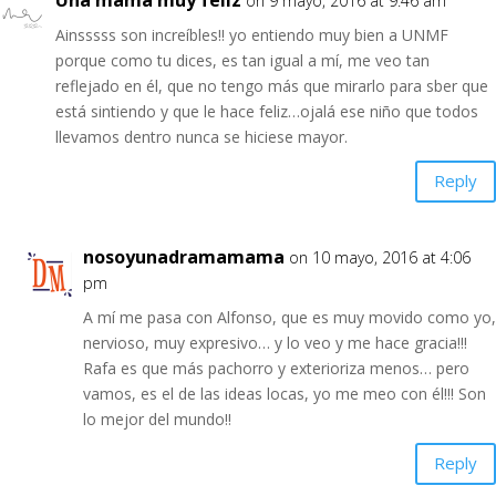
on 9 mayo, 2016 at 9:46 am
Ainsssss son increíbles!! yo entiendo muy bien a UNMF
porque como tu dices, es tan igual a mí, me veo tan
reflejado en él, que no tengo más que mirarlo para sber que
está sintiendo y que le hace feliz…ojalá ese niño que todos
llevamos dentro nunca se hiciese mayor.
Reply
nosoyunadramamama
on 10 mayo, 2016 at 4:06
pm
A mí me pasa con Alfonso, que es muy movido como yo,
nervioso, muy expresivo… y lo veo y me hace gracia!!!
Rafa es que más pachorro y exterioriza menos… pero
vamos, es el de las ideas locas, yo me meo con él!!! Son
lo mejor del mundo!!
Reply