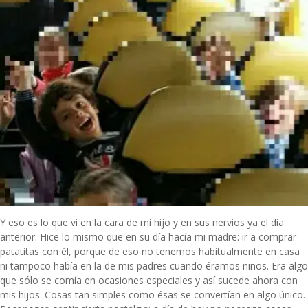
Y eso es lo que vi en la cara de mi hijo y en sus nervios ya el día
anterior. Hice lo mismo que en su día hacía mi madre: ir a comprar
patatitas con él, porque de eso no tenemos habitualmente en casa
ni tampoco había en la de mis padres cuando éramos niños. Era algo
que sólo se comía en ocasiones especiales y así sucede ahora con
mis hijos. Cosas tan simples como ésas se convertían en algo único.