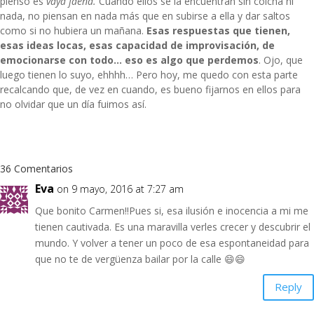
pienso es
vaya faena.
Cuando ellos se la encuentran sin colcha ni
nada, no piensan en nada más que en subirse a ella y dar saltos
como si no hubiera un mañana.
Esas respuestas que tienen,
esas ideas locas, esas capacidad de improvisación, de
emocionarse con todo… eso es algo que perdemos
. Ojo, que
luego tienen lo suyo, ehhhh… Pero hoy, me quedo con esta parte
recalcando que, de vez en cuando, es bueno fijarnos en ellos para
no olvidar que un día fuimos así.
36 Comentarios
Eva
on 9 mayo, 2016 at 7:27 am
Que bonito Carmen!!Pues si, esa ilusión e inocencia a mi me
tienen cautivada. Es una maravilla verles crecer y descubrir el
mundo. Y volver a tener un poco de esa espontaneidad para
que no te de vergüenza bailar por la calle 😄😄
Reply