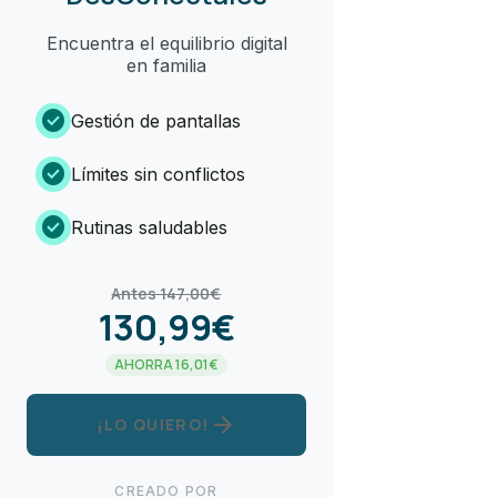
Encuentra el equilibrio digital
en familia
check_circle
Gestión de pantallas
check_circle
Límites sin conflictos
check_circle
Rutinas saludables
Antes 147,00€
130,99€
AHORRA 16,01€
arrow_forward
¡LO QUIERO!
CREADO POR