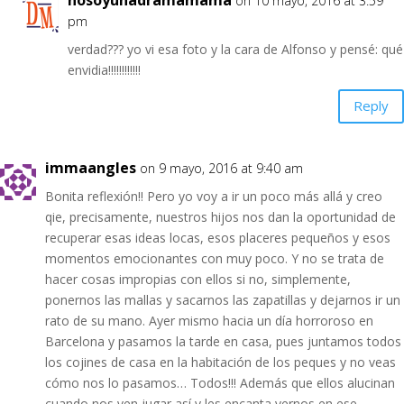
on 10 mayo, 2016 at 3:59
pm
verdad??? yo vi esa foto y la cara de Alfonso y pensé: qué
envidia!!!!!!!!!!!!
Reply
immaangles
on 9 mayo, 2016 at 9:40 am
Bonita reflexión!! Pero yo voy a ir un poco más allá y creo
qie, precisamente, nuestros hijos nos dan la oportunidad de
recuperar esas ideas locas, esos placeres pequeños y esos
momentos emocionantes con muy poco. Y no se trata de
hacer cosas impropias con ellos si no, simplemente,
ponernos las mallas y sacarnos las zapatillas y dejarnos ir un
rato de su mano. Ayer mismo hacia un día horroroso en
Barcelona y pasamos la tarde en casa, pues juntamos todos
los cojines de casa en la habitación de los peques y no veas
cómo nos lo pasamos… Todos!!! Además que ellos alucinan
cuando nos ven jugar así y les encanta vernos en ese