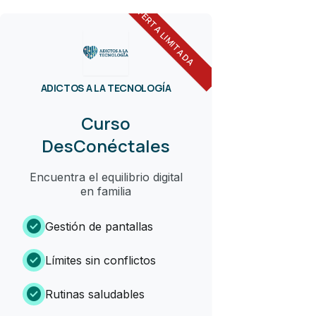
OFERTA LIMITADA
ADICTOS A LA TECNOLOGÍA
Curso
DesConéctales
Encuentra el equilibrio digital
en familia
check_circle
Gestión de pantallas
check_circle
Límites sin conflictos
check_circle
Rutinas saludables