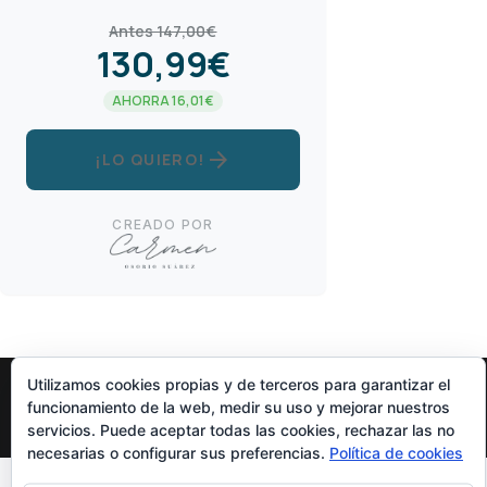
Antes 147,00€
130,99€
AHORRA 16,01€
arrow_forward
¡LO QUIERO!
CREADO POR
Utilizamos cookies propias y de terceros para garantizar el
funcionamiento de la web, medir su uso y mejorar nuestros
Diseñado Por
Elegant Themes
| Funciona Con
WordPress
servicios. Puede aceptar todas las cookies, rechazar las no
necesarias o configurar sus preferencias.
Política de cookies