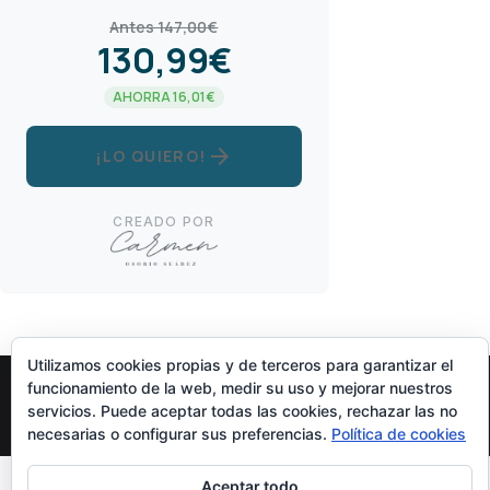
Antes 147,00€
130,99€
AHORRA 16,01€
arrow_forward
¡LO QUIERO!
CREADO POR
Utilizamos cookies propias y de terceros para garantizar el
funcionamiento de la web, medir su uso y mejorar nuestros
servicios. Puede aceptar todas las cookies, rechazar las no
Diseñado Por
Elegant Themes
| Funciona Con
WordPress
necesarias o configurar sus preferencias.
Política de cookies
Aceptar todo