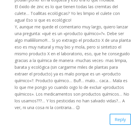
El óxido de zinc es lo que tienen todas las cremitas del
culete… Toallitas ecológicas? Yo les limpio el culete con
agua! Eso si que es ecológico!
Y, aunque me quede el comentario muy largo, quiero lanzar
una pregunta: «qué es un «producto químico»?». Debe ser
algo malííííísimo!!!… Si yo extraigo el producto X de una planta
eso es muy natural y muy bio y mola, pero si sintetizo el
mismo producto X en el laboratorio, eso, que he conseguido
gracias a la química de manera -muchas veces- mas limpia,
barata y ecológica (sin cargarme miles de plantas para
extraer el producto) ya es malo porque es un «producto
químico»?. Producto químico… Buf!… malo… caca… Mala es
lo que me pongo yo cuando oigo lo de excluir «productos
químicos». Los medicamentos son productos químicos… No
los usamos???… Y los pesticidas no han salvado vidas?… A
ver, ni una cosa ni la contraria… 😉
Reply