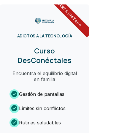
OFERTA LIMITADA
ADICTOS A LA TECNOLOGÍA
Curso
DesConéctales
Encuentra el equilibrio digital
en familia
check_circle
Gestión de pantallas
check_circle
Límites sin conflictos
check_circle
Rutinas saludables