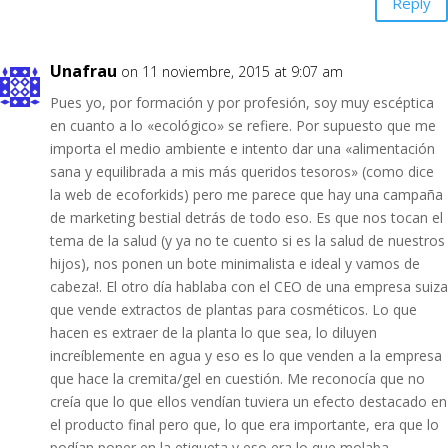
Reply
Unafrau
on 11 noviembre, 2015 at 9:07 am
Pues yo, por formación y por profesión, soy muy escéptica
en cuanto a lo «ecológico» se refiere. Por supuesto que me
importa el medio ambiente e intento dar una «alimentación
sana y equilibrada a mis más queridos tesoros» (como dice
la web de ecoforkids) pero me parece que hay una campaña
de marketing bestial detrás de todo eso. Es que nos tocan el
tema de la salud (y ya no te cuento si es la salud de nuestros
hijos), nos ponen un bote minimalista e ideal y vamos de
cabeza!. El otro día hablaba con el CEO de una empresa suiza
que vende extractos de plantas para cosméticos. Lo que
hacen es extraer de la planta lo que sea, lo diluyen
increíblemente en agua y eso es lo que venden a la empresa
que hace la cremita/gel en cuestión. Me reconocía que no
creía que lo que ellos vendían tuviera un efecto destacado en
el producto final pero que, lo que era importante, era que lo
podían poner en la etiqueta y eso era lo que molaba.