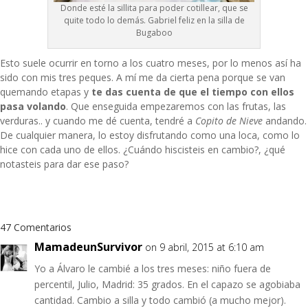
Donde esté la sillita para poder cotillear, que se
quite todo lo demás. Gabriel feliz en
la silla de
Bugaboo
Esto suele ocurrir en torno a los cuatro meses, por lo menos así ha
sido con mis tres peques. A mí me da cierta pena porque se van
quemando etapas y
te das cuenta de que el tiempo con ellos
pasa volando
. Que enseguida empezaremos con las frutas, las
verduras.. y cuando me dé cuenta, tendré a
Copito de Nieve
andando.
De cualquier manera, lo estoy disfrutando como una loca, como lo
hice con cada uno de ellos. ¿Cuándo hiscisteis en cambio?, ¿qué
notasteis para dar ese paso?
47 Comentarios
MamadeunSurvivor
on 9 abril, 2015 at 6:10 am
Yo a Álvaro le cambié a los tres meses: niño fuera de
percentil, Julio, Madrid: 35 grados. En el capazo se agobiaba
cantidad. Cambio a silla y todo cambió (a mucho mejor).