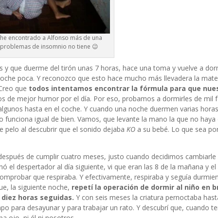
 he encontrado a Alfonso más de una
 problemas de insomnio no tiene 😉
 y que duerme del tirón unas 7 horas, hace una toma y vuelve a dor
noche poca. Y reconozco que esto hace mucho más llevadera la mate
 Creo que
todos intentamos encontrar la fórmula para que nue
os de mejor humor por el día. Por eso, probamos a dormirles de mil 
e algunos hasta en el coche. Y cuando una noche duermen varias hora
no funciona igual de bien. Vamos, que levante la mano la que no haya
e pelo al descubrir que el sonido dejaba
KO
a su bebé. Lo que sea por
 después de cumplir cuatro meses, justo cuando decidimos cambiarle
 el despertador al día siguiente, vi que eran las 8 de la mañana y el 
 comprobar que respiraba. Y efectivamente, respiraba y seguía durmie
e, la siguiente noche,
repetí la operación de dormir al niño en b
mir diez horas seguidas.
Y con seis meses la criatura pernoctaba hast
po para desayunar y para trabajar un rato. Y descubrí que, cuando 
a ojo, ni él ni nosotros.