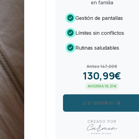
en familia
check_circle
Gestión de pantallas
check_circle
Límites sin conflictos
check_circle
Rutinas saludables
Antes 147,00€
130,99€
AHORRA 16,01€
arrow_forward
¡LO QUIERO!
CREADO POR