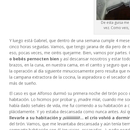
De esta guisa me
vez. Como veis,
Y luego está Gabriel, que dentro de una semana cumple 4 meses
cinco horas seguidas. Vamos, que tengo jarana de día pero de 
eso, pocas veces, me oiréis quejarme. Bien, vamos por partes.
o bebés pernocten bien
y así descansar nosotros y estar tod
brazos, en la cuna, en nuestra cama, en el carrito y seguro qu
la operación al día siguiente minuciosamente pero resulta que 
la campana extractora de la cocina, la aspiradora o el secador d
más de sueño.
El caso es que Alfonso durmió su primera noche del tirón poco
habitación. Lo hicimos por probar y, ¡madre mía!, cuando me sonó
había dado señales de vida, me fui corriendo a su habitación a
plácidamente. Y yo estaba descansada como nunca antes. Así qu
llevarle a su habitación y ¡siiiiiiiiiii!… el crío volvió a dor
del tirón. Vamos, que me levantaba descansada y aún tenía tiem
compartir habitación con él (en viajes, escapadas…), nadie pegab