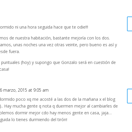
rmido ni una hora seguida hace que te odie!!!
mos de nuestra habitación, bastante mejoría con los dos.
tarnos, unas noches una vez otras veinte, pero bueno es así y
sde fuera.
s puntuales (hoy) y supongo que Gonzalo será en cuestión de
casa!
6 marzo, 2015 at 9:05 am
 dormido poco xq me acosté a las dos de la mañana x el blog
.. Hay mucha gente q nota q duermen mejor al cambiarles de
s solemos dormir mejor cdo hay menos gente en casa, jaja…
ida lo tienes durmiendo del tirón!