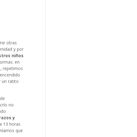
mir otras
rnidad y por
stros niños
formas: en
s, repetimos
 encendido
 un ratito
 de
crío no
ndo
razos y
a 13 horas
teníamos que