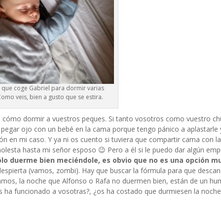
a que coge Gabriel para dormir varias
omo veis, bien a gusto que se estira.
 cómo dormir a vuestros peques. Si tanto vosotros como vuestro c
 pegar ojo con un bebé en la cama porque tengo pánico a aplastarle
n en mi caso. Y ya ni os cuento si tuviera que compartir cama con la
lesta hasta mi señor esposo 😉 Pero a él si le puedo dar algún emp
sólo duerme bien meciéndole, es obvio que no es una opción mu
spierta (vamos, zombi). Hay que buscar la fórmula para que descan
 Vamos, la noche que Alfonso o Rafa no duermen bien, están de un hu
os ha funcionado a vosotras?, ¿os ha costado que durmiesen la noche