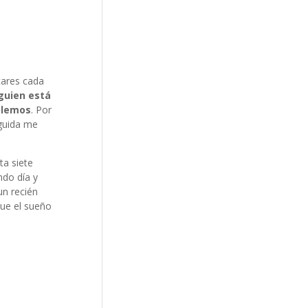
tares cada
guien está
velemos
. Por
eguida me
a siete
ndo día y
n recién
que el sueño