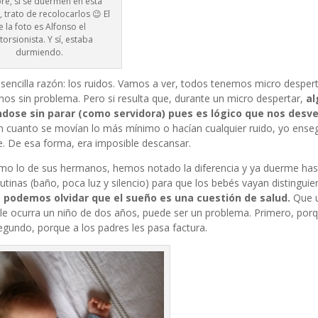
e, si se duermen en esta
 trato de recolocarlos 😉 El
e la foto es Alfonso el
torsionista. Y sí, estaba
durmiendo.
 sencilla razón: los ruidos. Vamos a ver, todos tenemos micro desper
s sin problema. Pero si resulta que, durante un micro despertar,
al
éndose sin parar (como servidora) pues es lógico que nos des
en cuanto se movían lo más mínimo o hacían cualquier ruido, yo ens
e. De esa forma, era imposible descansar.
mo lo de sus hermanos, hemos notado la diferencia y ya duerme hast
inas (baño, poca luz y silencio) para que los bebés vayan distinguie
 podemos olvidar que el sueño es una cuestión de salud.
Que u
 le ocurra un niño de dos años, puede ser un problema. Primero, por
segundo, porque a los padres les pasa factura.