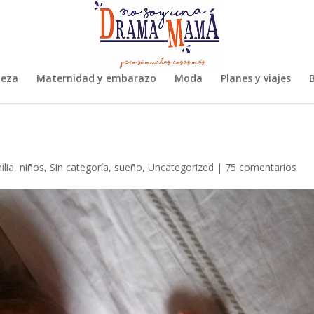
leza
Maternidad y embarazo
Moda
Planes y viajes
B
ilia
,
niños
,
Sin categoría
,
sueño
,
Uncategorized
|
75 comentarios