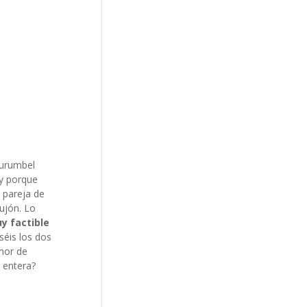
hurumbel
 y porque
 pareja de
ujón. Lo
y factible
séis los dos
mor de
 entera?