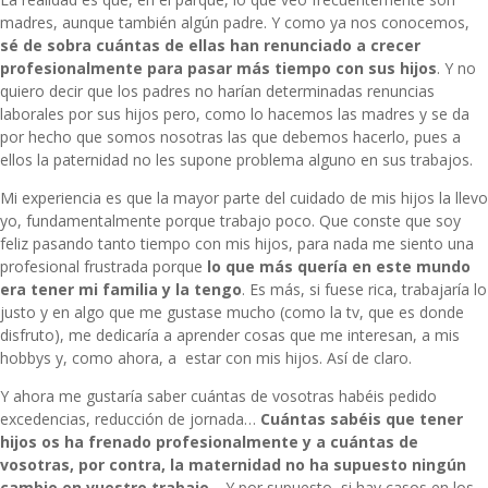
madres, aunque también algún padre. Y como ya nos conocemos,
sé de sobra cuántas de ellas han renunciado a crecer
profesionalmente para pasar más tiempo con sus hijos
. Y no
quiero decir que los padres no harían determinadas renuncias
laborales por sus hijos pero, como lo hacemos las madres y se da
por hecho que somos nosotras las que debemos hacerlo, pues a
ellos la paternidad no les supone problema alguno en sus trabajos.
Mi experiencia es que la mayor parte del cuidado de mis hijos la llevo
yo, fundamentalmente porque trabajo poco. Que conste que soy
feliz pasando tanto tiempo con mis hijos, para nada me siento una
profesional frustrada porque
lo que más quería en este mundo
era tener mi familia y la tengo
. Es más, si fuese rica, trabajaría lo
justo y en algo que me gustase mucho (como la tv, que es donde
disfruto), me dedicaría a aprender cosas que me interesan, a mis
hobbys y, como ahora, a estar con mis hijos. Así de claro.
Y ahora me gustaría saber cuántas de vosotras habéis pedido
excedencias, reducción de jornada…
Cuántas sabéis que tener
hijos os ha frenado profesionalmente y a cuántas de
vosotras, por contra, la maternidad no ha supuesto ningún
cambio en vuestro trabajo
… Y por supuesto, si hay casos en los