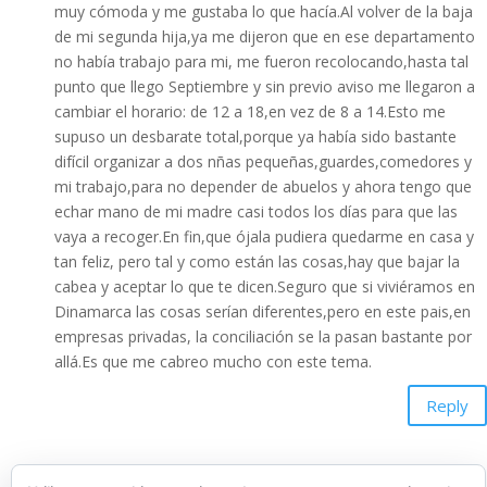
muy cómoda y me gustaba lo que hacía.Al volver de la baja
de mi segunda hija,ya me dijeron que en ese departamento
no había trabajo para mi, me fueron recolocando,hasta tal
punto que llego Septiembre y sin previo aviso me llegaron a
cambiar el horario: de 12 a 18,en vez de 8 a 14.Esto me
supuso un desbarate total,porque ya había sido bastante
difícil organizar a dos nñas pequeñas,guardes,comedores y
mi trabajo,para no depender de abuelos y ahora tengo que
echar mano de mi madre casi todos los días para que las
vaya a recoger.En fin,que ójala pudiera quedarme en casa y
tan feliz, pero tal y como están las cosas,hay que bajar la
cabea y aceptar lo que te dicen.Seguro que si viviéramos en
Dinamarca las cosas serían diferentes,pero en este pais,en
empresas privadas, la conciliación se la pasan bastante por
allá.Es que me cabreo mucho con este tema.
Reply
nosoyunadramamama
on 8 abril, 2014 at 1:15 pm