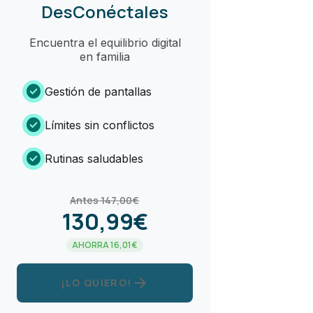
DesConéctales
Encuentra el equilibrio digital
en familia
check_circle
Gestión de pantallas
check_circle
Límites sin conflictos
check_circle
Rutinas saludables
Antes 147,00€
130,99€
AHORRA 16,01€
arrow_forward
¡LO QUIERO!